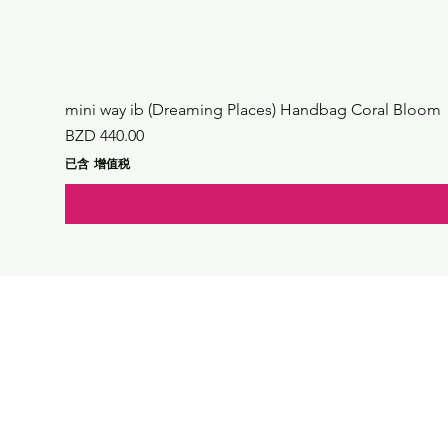
mini way ib (Dreaming Places) Handbag Coral Bloom
價格
BZD 440.00
已含 增值税