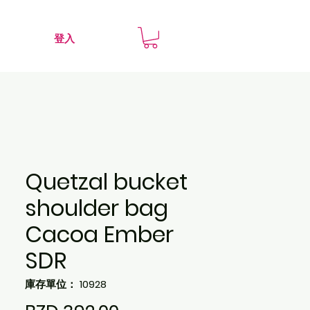
登入
Quetzal bucket
shoulder bag
Cacoa Ember
SDR
庫存單位： 10928