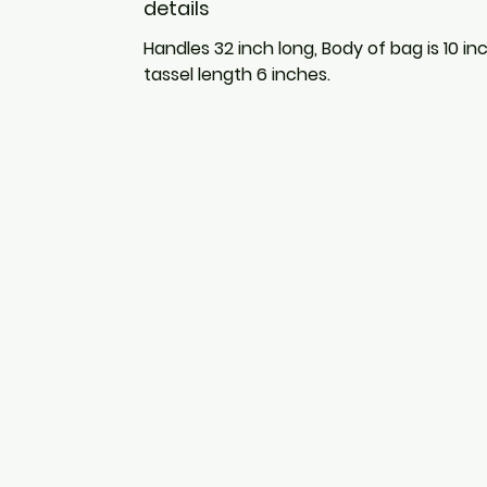
details
Handles 32 inch long, Body of bag is 10 i
tassel length 6 inches.